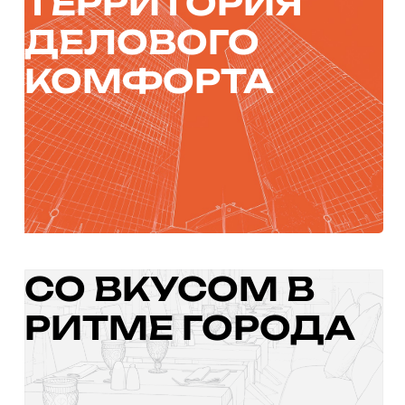
ТЕРРИТОРИЯ
ДЕЛОВОГО
КОМФОРТА
АРЕНДА
ЦМТ
Деловая экосистема полного цикла: офисы, сервисы и
инфраструктура в одном месте
СО ВКУСОМ В
РИТМЕ ГОРОДА
РЕСТОРАНЫ
В ЦМТ
Где комфортная атмосфера и продуманная кухня создают
идеальный фон для встреч и отдыха