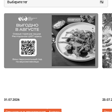
Выберите тег
31.07.2026
23.07.
Специальные предложения
Анонсы
Спец