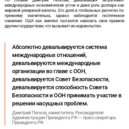
По словам Дмитрия Пескова, девальвация затрагивает
международные экономические устои и даже роль доллара как
Ричард Саква: кризис политического Запада
мировой резервной валюты. Его доля в глобальных расчетах по-
прежнему значительна, однако наблюдается постепенное
Сергей Кислицын: демография, энергетика и искусственный
снижение. США как эмитент пытаются навязать свои правила
интеллект
другим государствам, что вызывает их недовольство.
О глобальной безопасности
Абсолютно девальвируется система
Основные темы форума
международных отношений,
девальвируются международные
организации во главе с ООН,
девальвируется Совет Безопасности,
девальвируется способность Совета
Безопасности и ООН принимать участие в
решении насущных проблем.
Дмитрий Песков, заместитель Руководителя
Администрации Президента РФ — пресс-секретарь
Президента РФ