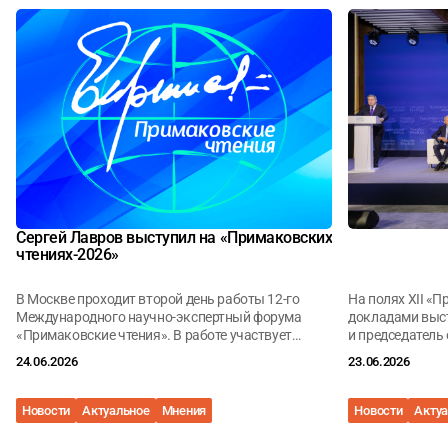
Сергей Лавров выступил на «Примаковских
чтениях-2026»
В Москве проходит второй день работы 12-го
На полях XII «П
Международного научно-экспертный форума
докладами выс
«Примаковские чтения». В работе участвует
и председатель
Руководство ЦМТ Москвы.
заместитель Пр
24.06.2026
23.06.2026
Константин Ко
Александр Дынк
мирового поряд
Новости
Актуальное
Мнения
Новости
Акту
правил междун