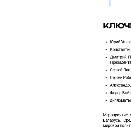
КЛЮЧ
Юрий Ушако
Константин
Дмитрий Пе
Президент
Сергей Лав
Сергей Ряб
Александр
Федор Вой
дипломаты,
Мероприятие о
Беларусь. Ср
мировой полит