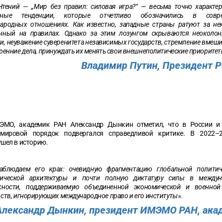
Чтений — „Мир без правил: силовая игра?“ — весьма точно характер
жные тенденции, которые отчетливо обозначились в совр
ародных отношениях. Как известно, западные страны ратуют за не
нный на правилах. Однако за этим лозунгом скрываются неоколо
и, неуважение суверенитета независимых государств, стремление вмеши
тренние дела, принуждать их менять свои внешнеполитические приорите
Владимир Путин, Президент Р
ЭМО, академик РАН Александр Дынкин отметил, что в России и
мировой порядок подвергался справедливой критике. В 2022–
ушел в историю.
блюдаем его крах: очевидную фрагментацию глобальной политич
мической архитектуры и почти полную диктатуру силы в междун
асности, поддерживаемую объединенной экономической и военно
рств, игнорирующих международное право и его институты».
Александр Дынкин, президент ИМЭМО РАН, ака