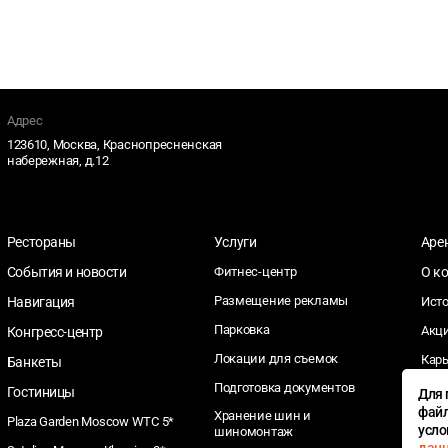
Адрес
123610, Москва, Краснопресненская
набережная, д.12
Рестораны
Услуги
Аре
События и новости
Фитнес-центр
О к
Размещение рекламы
Навигация
Ист
Парковка
Акц
Конгресс-центр
Локации для съемок
Кар
Банкеты
Подготовка документов
Тен
Гостиницы
Для 
файл
Хранение шин и
Соц
Plaza Garden Moscow WTC 5*
усл
шиномонтаж
отве