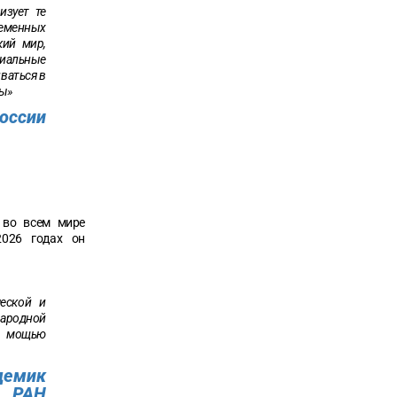
изует те
еменных
кий мир,
ниальные
ваться в
ты»
оссии
 во всем мире
2026 годах он
еской и
ародной
й мощью
демик
РАН