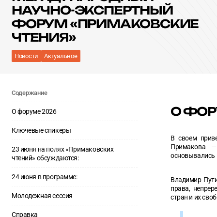
НАУЧНО-ЭКСПЕРТНЫЙ
Согласен с
Согласен с
политикой конфиденциальности
политикой конфиденциальности
ФОРУМ «ПРИМАКОВСКИЕ
ОТПРАВИТЬ
ОТПРАВИТЬ
ЧТЕНИЯ»
Новости
Актуальное
Содержание
О ФОР
О форуме 2026
Ключевые спикеры
В своем приве
Примакова — 
23 июня на полях «Примаковских
основывались 
чтений» обсуждаются:
24 июня в программе:
Владимир Пути
права, непрер
Молодежная сессия
стран и их сво
Справка