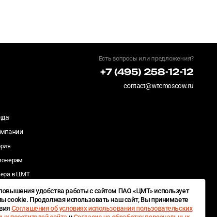
Есть вопросы или предложения?
+7 (495) 258-12-12
contact@wtcmoscow.ru
нда
омпании
ория
ионерам
ьера в ЦМТ
деры/закупки
повышения удобства работы с сайтом ПАО «ЦМТ» использует
ы cookie. Продолжая использовать наш сайт, Вы принимаете
иальная
овия
Соглашения об условиях использования пользовательских
тственность