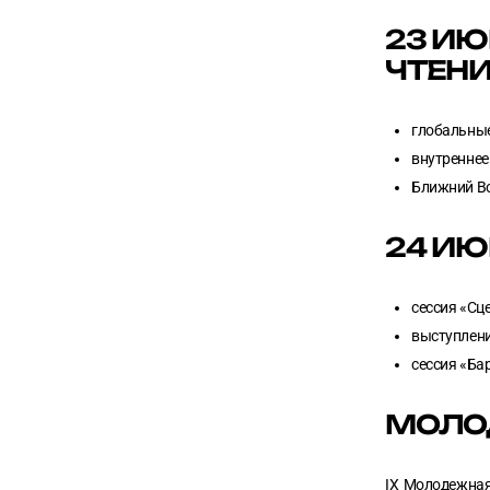
23 ИЮ
ЧТЕН
глобальные
внутреннее
Ближний В
24 ИЮ
сессия «Сц
выступлени
сессия «Ба
МОЛО
IX Молодежная