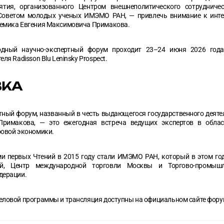
ятия, организованного Центром внешнеполитического сотрудничес
Советом молодых ученых ИМЭМО РАН, — привлечь внимание к инте
емика Евгения Максимовича Примакова.
одный научно-экспертный форум проходит 23–24 июня 2026 год
ля Radisson Blu Leninsky Prospect.
ВКА
тный форум, названный в честь выдающегося государственного деяте
Примакова, — это ежегодная встреча ведущих экспертов в облас
ровой экономики.
и первых Чтений в 2015 году стали ИМЭМО РАН, который в этом год
й, Центр международной торговли Москвы и Торгово-промышл
дерации.
еловой программы и трансляция доступны на официальном сайте фору