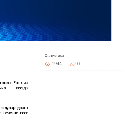
Статистика
1944
0
огнозы Евгения
ика — всегда
международного
равенство всех