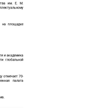
тва им. Е. М.
ллектуальному
а на площадке
ля и академика
ти глобальной
у отмечает 70-
енная палата
ма.