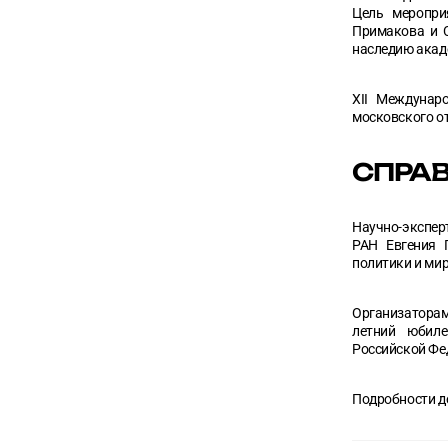
Цель меропри
Примакова и 
наследию акад
XII Междунар
московского оте
СПРА
Научно-экспер
РАН Евгения 
политики и ми
Организаторам
летний юбиле
Российской Фе
Подробности д