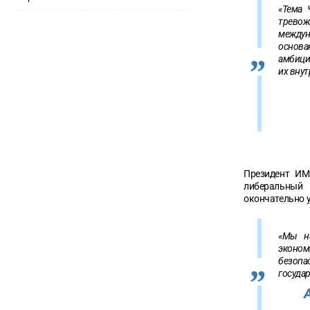
«Тема 
трево
междун
основа
амбици
их вну
Президент ИМ
либеральный 
окончательно 
«Мы на
эконо
безоп
госуда